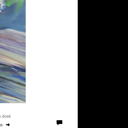
p doek
to