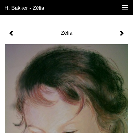
H. Bakker - Zélia
Tog
navi
Zélia