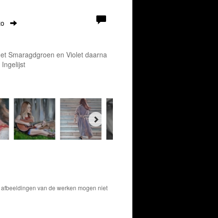
to
 met Smaragdgroen en Violet daarna
Ingelijst
De afbeeldingen van de werken mogen niet