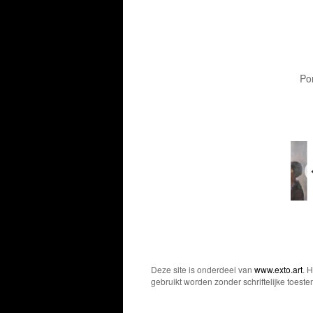
Por
Deze site is onderdeel van
www.exto.art
. 
gebruikt worden zonder schriftelijke toest