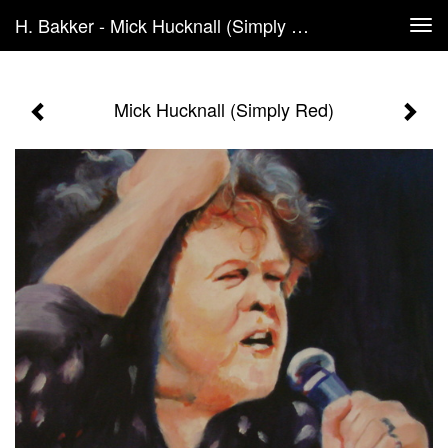
H. Bakker - Mick Hucknall (Simply Red)
Tog
navi
Mick Hucknall (Simply Red)