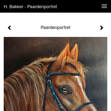
H. Bakker - Paardenportret
Tog
navi
Paardenportret