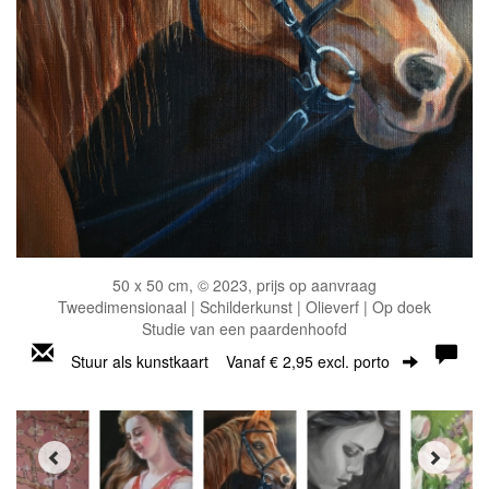
50 x 50 cm, © 2023, prijs op aanvraag
Tweedimensionaal | Schilderkunst | Olieverf | Op doek
Studie van een paardenhoofd
Stuur als kunstkaart
Vanaf € 2,95 excl. porto